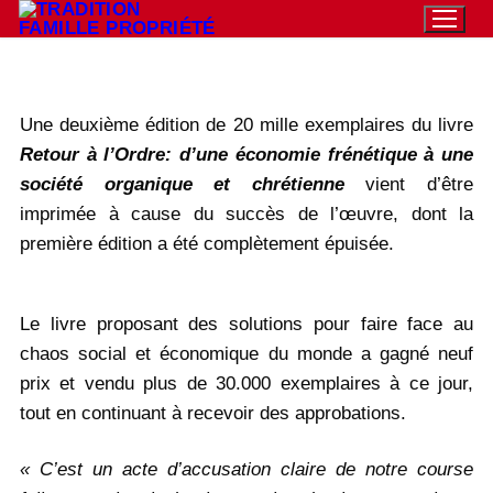
Aller
au
contenu
Une deuxième édition de 20 mille exemplaires du livre
Rechercher
Retour à l’Ordre: d’une économie frénétique à une
:
société organique et chrétienne
vient d’être
imprimée à cause du succès de l’œuvre, dont la
Accueil
première édition a été complètement épuisée.
Pétition
Qu’est-ce que la TFP
Le livre proposant des solutions pour faire face au
chaos social et économique du monde a gagné neuf
Action
prix et vendu plus de 30.000 exemplaires à ce jour,
Blog
tout en continuant à recevoir des approbations.
Médiathèque
« C’est un acte d’accusation claire de notre course