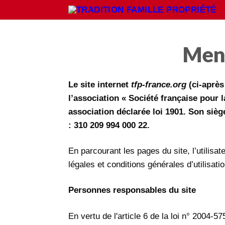
Aller
au
contenu
Ment
Rechercher
:
Le site internet
tfp-france.org
(ci-après
l’association « Société française pour l
Accueil
asso
ciation déclarée loi 1901. Son siè
: 310 209 994 000 22.
Pétition
Qu’est-ce que la TFP
En parcourant les pages du site, l’utilis
légales et conditions générales d’utilisati
Action
Blog
Personnes responsables du site
Médiathèque
En vertu de l'article 6 de la loi n° 2004-