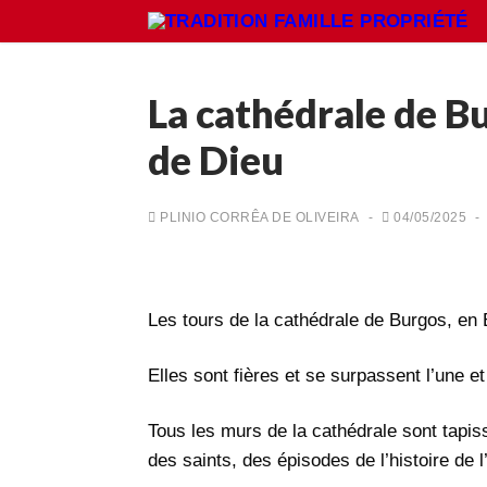
Aller
au
contenu
La cathédrale de Bur
de Dieu
Rechercher
:
PLINIO CORRÊA DE OLIVEIRA
-
04/05/2025
-
Accueil
Pétition
Qu’est-ce que la TFP
Les tours de la cathédrale de Burgos, en
Action
Elles sont fières et se surpassent l’une et 
Blog
Tous les murs de la cathédrale sont tapis
Médiathèque
des saints, des épisodes de l’histoire de l’