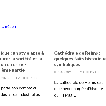
 chrétien
ique : un style apte à
Cathédrale de Reims :
aurer la société et la
quelques faits historiqu
ion en crise –
symboliques
ième partie
05/05/2026
-
CATHÉDRALES
6/2025
-
CATHÉDRALES
La cathédrale de Reims est
 porta son combat au
tellement chargée d’histoire
des villes industrielles
qu’il serait…