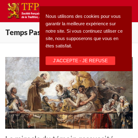
Aller
au
Nous utilisons des cookies pour vous
contenu
garantir la meilleure expérience sur
Temps Pascal
notre site. Si vous continuez utiliser ce
site, nous supposerons que vous en
êtes satisfait.
Rechercher
J'ACCEPTE - JE REFUSE
:
Accueil
Pétition
Qu’est-ce que la TFP
Blog
Action
Médiathèque