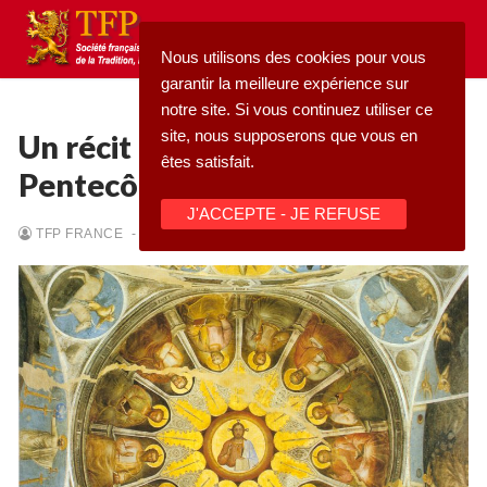
Aller
au
Nous utilisons des cookies pour vous
contenu
garantir la meilleure expérience sur
notre site. Si vous continuez utiliser ce
site, nous supposerons que vous en
Un récit détaillé de la
êtes satisfait.
Pentecôte
Rechercher
J'ACCEPTE - JE REFUSE
:
TFP FRANCE
-
20/06/2025
-
TEMPS PASCAL
Accueil
Pétition
Qu’est-ce que la TFP
Blog
Action
Médiathèque