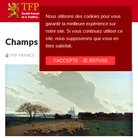
Aller
au
Nous utilisons des cookies pour vous
contenu
garantir la meilleure expérience sur
notre site. Si vous continuez utiliser ce
site, nous supposerons que vous en
Champs de Chartres
êtes satisfait.
Rechercher
TFP FRANCE
-
29/05/2026
-
PERSPECTIVE CATHOLIQUE
J'ACCEPTE - JE REFUSE
:
Accueil
Pétition
Qu’est-ce que la TFP
Blog
Action
Médiathèque