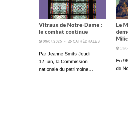
Vitraux de Notre-Dame :
Le M
le combat continue
deme
Mili
09/07/2025
-
CATHÉDRALES
13/0
Par Jeanne Smits Jeudi
En 96
12 juin, la Commission
de N
nationale du patrimoine…