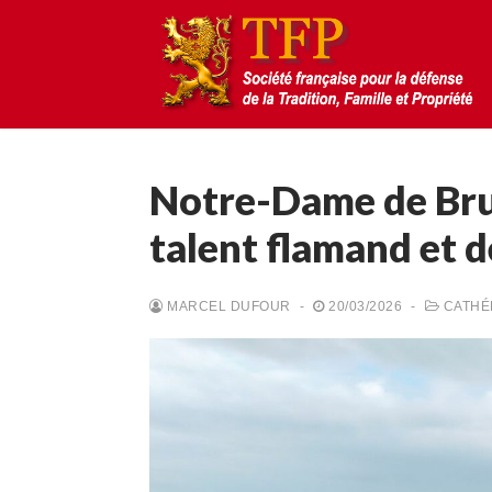
Aller
au
contenu
Notre-Dame de Bru
talent flamand et d
Rechercher
:
MARCEL DUFOUR
-
20/03/2026
-
CATHÉ
Accueil
Pétition
Qu’est-ce que la TFP
Blog
Action
Médiathèque