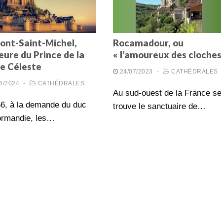
ont-Saint-Michel,
Rocamadour, ou
ure du Prince de la
« l’amoureux des cloches
ce Céleste
24/07/2023
-
CATHÉDRALES
4/2024
-
CATHÉDRALES
Au sud-ouest de la France s
6, à la demande du duc
trouve le sanctuaire de…
ormandie, les…