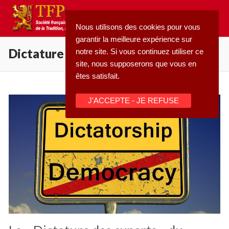
Aller
au
Nous utilisons des cookies pour vous
contenu
garantir la meilleure expérience sur
Dictature
notre site. Si vous continuez utiliser ce
site, nous supposerons que vous en
êtes satisfait.
Rechercher
J'ACCEPTE - JE REFUSE
:
Accueil
Pétition
Qu’est-ce que la TFP
Blog
Action
Médiathèque