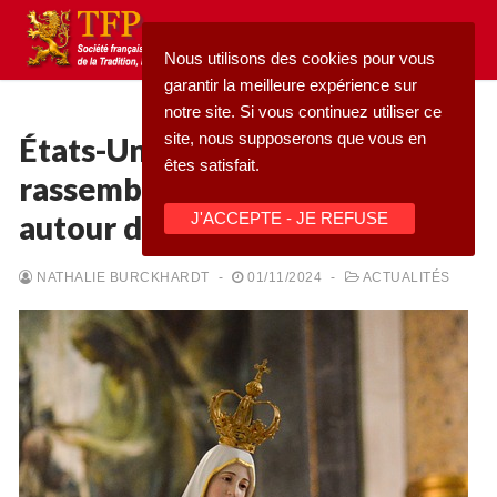
Aller
au
Nous utilisons des cookies pour vous
contenu
garantir la meilleure expérience sur
notre site. Si vous continuez utiliser ce
site, nous supposerons que vous en
États-Unis : plus de 22 662
êtes satisfait.
rassemblements du Rosaire
Rechercher
autour du message de Fatima
J'ACCEPTE - JE REFUSE
:
Accueil
NATHALIE BURCKHARDT
-
01/11/2024
-
ACTUALITÉS
Pétition
Qu’est-ce que la TFP
Blog
Action
Médiathèque