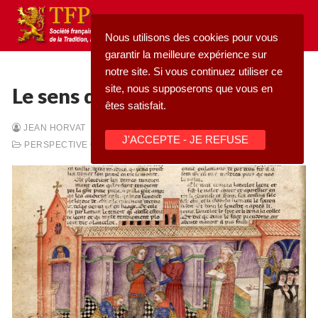
Aller
au
Nous utilisons des cookies pour vous
contenu
garantir la meilleure expérience sur
notre site. Si vous continuez utiliser ce
site, nous supposerons que vous en
Le sens de la loyauté
êtes satisfait.
Rechercher
JEAN HORVAT
-
21/10/2022
-
J'ACCEPTE - JE REFUSE
:
PERSPECTIVE CATHOLIQUE
Accueil
Pétition
Qu’est-ce que la TFP
Blog
Action
Médiathèque