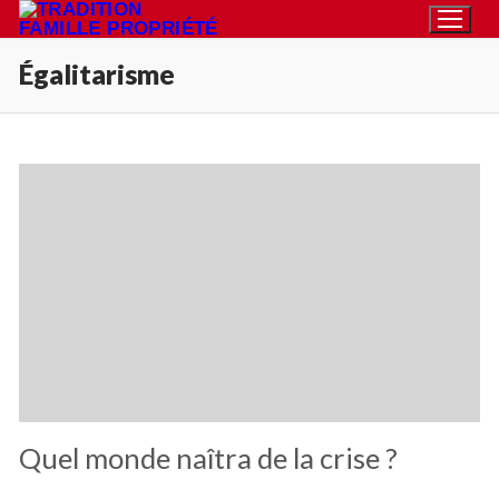
Aller
au
Égalitarisme
contenu
Rechercher
:
Accueil
Pétition
Qu’est-ce que la TFP
Action
Blog
Quel monde naîtra de la crise ?
Médiathèque