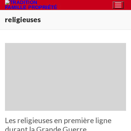
Aller
au
religieuses
contenu
Rechercher
:
Accueil
Pétition
Qu’est-ce que la TFP
Action
Blog
Les religieuses en première ligne
Médiathèque
durant la Grande Guerre