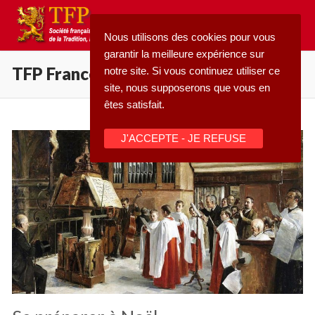
Aller
au
Nous utilisons des cookies pour vous
contenu
garantir la meilleure expérience sur
TFP France
notre site. Si vous continuez utiliser ce
site, nous supposerons que vous en
êtes satisfait.
Rechercher
J'ACCEPTE - JE REFUSE
:
Accueil
Pétition
Qu’est-ce que la TFP
Blog
Action
Médiathèque