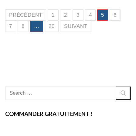
Pagination
PRÉCÉDENT
1
2
3
4
5
6
des
7
8
…
20
SUIVANT
publications
Rechercher
:
COMMANDER GRATUITEMENT !