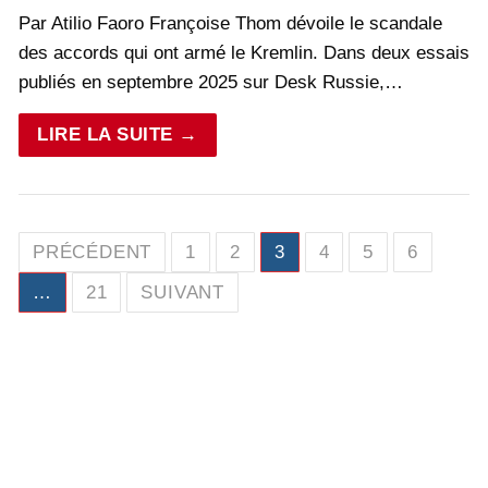
Par Atilio Faoro Françoise Thom dévoile le scandale
des accords qui ont armé le Kremlin. Dans deux essais
publiés en septembre 2025 sur Desk Russie,…
LIRE LA SUITE →
Pagination
PRÉCÉDENT
1
2
3
4
5
6
des
…
21
SUIVANT
publications