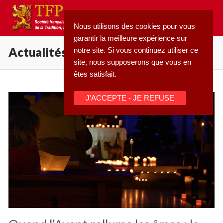
Aller
au
Nous utilisons des cookies pour vous
contenu
garantir la meilleure expérience sur
Actualités
notre site. Si vous continuez utiliser ce
site, nous supposerons que vous en
êtes satisfait.
Rechercher
J'ACCEPTE - JE REFUSE
:
Accueil
Pétition
Qu’est-ce que la TFP
Blog
Action
Médiathèque