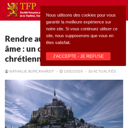
Aller
au
Nous utilisons des cookies pour vous
contenu
garantir la meilleure expérience sur
notre site. Si vous continuez utiliser ce
site, nous supposerons que vous en
Rendre aux sanctuaires leur
êtes satisfait.
âme : un combat pour la France
Rechercher
chrétienne
J'ACCEPTE - JE REFUSE
:
Accueil
NATHALIE BURCKHARDT
-
10/02/2026
-
ACTUALITÉS
Pétition
Qu’est-ce que la TFP
Blog
Action
Médiathèque