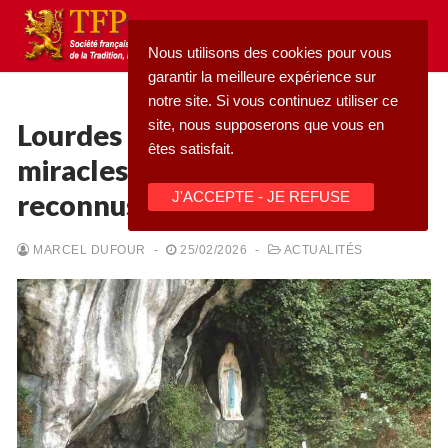
Aller
au
Nous utilisons des cookies pour vous
contenu
garantir la meilleure expérience sur
notre site. Si vous continuez utiliser ce
site, nous supposerons que vous en
Lourdes : les deux derniers
êtes satisfait.
miracles officiellement
Rechercher
reconnus (1ère partie)
J'ACCEPTE - JE REFUSE
:
Accueil
MARCEL DUFOUR
-
25/02/2026
-
ACTUALITÉS
Pétition
Qu’est-ce que la TFP
Blog
Action
Médiathèque