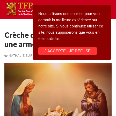
Aller
au
Nous utilisons des cookies pour vous
contenu
garantir la meilleure expérience sur
notre site. Si vous continuez utiliser ce
site, nous supposerons que vous en
Crèche d’Asnières : la laïcité,
êtes satisfait.
une arme contre Noël ?
Rechercher
J'ACCEPTE - JE REFUSE
:
NATHALIE BURCKHARDT
-
05/01/2026
-
NOËL
Accueil
Pétition
Qu’est-ce que la TFP
Blog
Action
Médiathèque