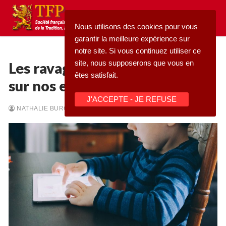
Aller
au
Nous utilisons des cookies pour vous
contenu
garantir la meilleure expérience sur
notre site. Si vous continuez utiliser ce
site, nous supposerons que vous en
Les ravages de la pornographie
êtes satisfait.
sur nos enfants
Rechercher
J'ACCEPTE - JE REFUSE
:
NATHALIE BURCKHARDT
-
21/11/2022
-
ACTUALITÉS
Accueil
Pétition
Qu’est-ce que la TFP
Blog
Action
Médiathèque