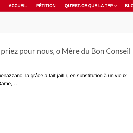
ACCUEIL
PÉTITION
QU’EST-CE QUE LA TFP
BL
, priez pour nous, o Mère du Bon Conseil
enazzano, la grâce a fait jaillir, en substitution à un vieux
e Dame,…