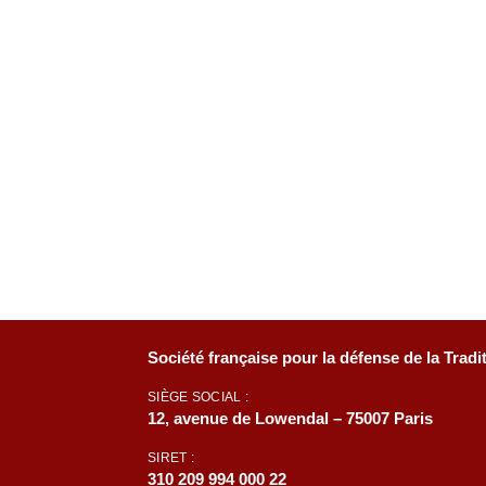
Société française pour la défense de la Tradi
SIÈGE SOCIAL :
12, avenue de Lowendal – 75007 Paris
SIRET :
310 209 994 000 22