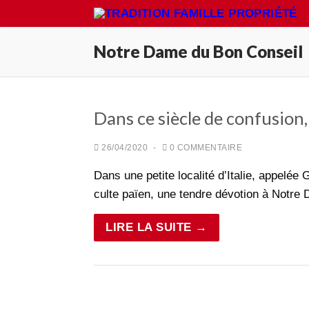
Aller
au
contenu
Notre Dame du Bon Conseil
Rechercher
Dans ce siècle de confusion
:
Accueil
26/04/2020
-
0 COMMENTAIRE
Pétition
Dans une petite localité d’Italie, appelée G
culte païen, une tendre dévotion à Notr
Qu’est-ce que la TFP
LIRE LA SUITE →
Action
Blog
Médiathèque