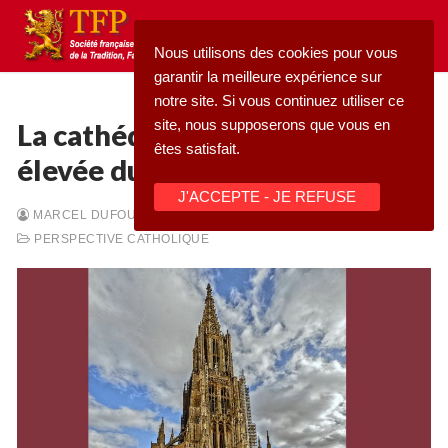
Aller
au
Nous utilisons des cookies pour vous
contenu
garantir la meilleure expérience sur
notre site. Si vous continuez utiliser ce
site, nous supposerons que vous en
La cathédrale d’Ulm, la plus
êtes satisfait.
élevée du monde
Rechercher
J'ACCEPTE - JE REFUSE
:
MARCEL DUFOUR
-
15/06/2026
-
PERSPECTIVE CATHOLIQUE
Accueil
Pétition
Qu’est-ce que la TFP
Blog
Action
Médiathèque