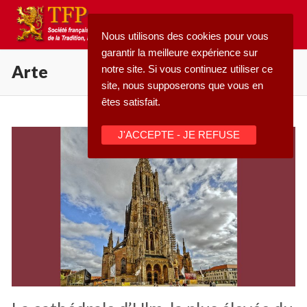
Aller
au
Nous utilisons des cookies pour vous
contenu
garantir la meilleure expérience sur
Arte
notre site. Si vous continuez utiliser ce
site, nous supposerons que vous en
êtes satisfait.
Rechercher
J'ACCEPTE - JE REFUSE
:
Accueil
Pétition
Qu’est-ce que la TFP
Blog
Action
Médiathèque