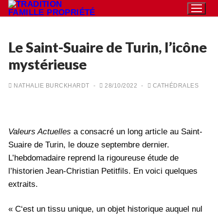
Aller
au
contenu
Le Saint-Suaire de Turin, l’icône
mystérieuse
Rechercher
:
NATHALIE BURCKHARDT
-
28/10/2022
-
CATHÉDRALES
Accueil
Pétition
Valeurs Actuelles
a consacré un long article au Saint-
Qu’est-ce que la TFP
Suaire de Turin, le douze septembre dernier.
L’hebdomadaire reprend la rigoureuse étude de
Action
l’historien Jean-Christian Petitfils. En voici quelques
Blog
extraits.
Médiathèque
« C‘est un tissu unique, un objet historique auquel nul