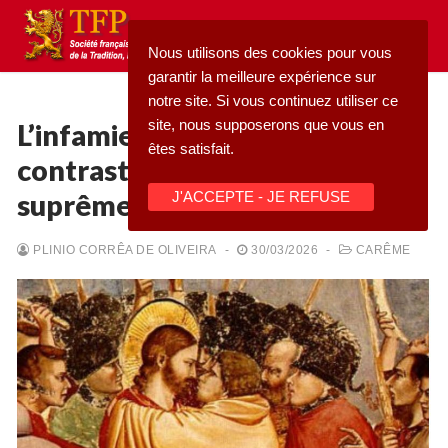
Aller
au
Nous utilisons des cookies pour vous
contenu
garantir la meilleure expérience sur
notre site. Si vous continuez utiliser ce
site, nous supposerons que vous en
L’infamie complète en
êtes satisfait.
contraste avec la perfection
Rechercher
suprême
J'ACCEPTE - JE REFUSE
:
Accueil
PLINIO CORRÊA DE OLIVEIRA
-
30/03/2026
-
CARÊME
Pétition
Qu’est-ce que la TFP
Blog
Action
Médiathèque