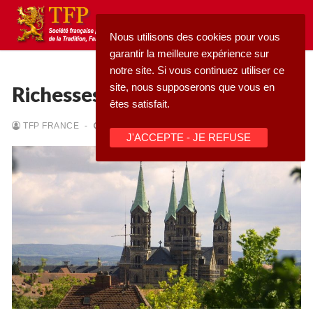
Aller
au
Nous utilisons des cookies pour vous
contenu
garantir la meilleure expérience sur
notre site. Si vous continuez utiliser ce
site, nous supposerons que vous en
Richesses gothiques
êtes satisfait.
Rechercher
TFP FRANCE
-
09/07/2026
-
CATHÉDRALES
J'ACCEPTE - JE REFUSE
:
Accueil
Pétition
Qu’est-ce que la TFP
Blog
Action
Médiathèque