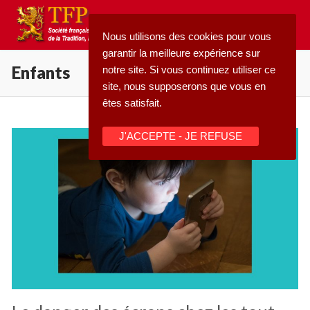
Aller
au
Nous utilisons des cookies pour vous
contenu
garantir la meilleure expérience sur
Enfants
notre site. Si vous continuez utiliser ce
site, nous supposerons que vous en
êtes satisfait.
Rechercher
J'ACCEPTE - JE REFUSE
:
Accueil
Pétition
Qu’est-ce que la TFP
Blog
Action
Médiathèque