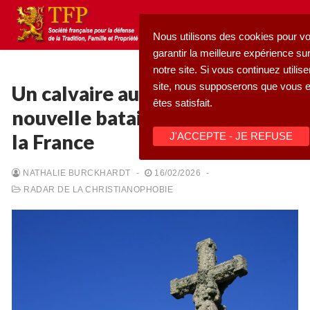
Aller
au
Nous utilisons des cookies pour v
contenu
garantir la meilleure expérience su
notre site. Si vous continuez utilise
site, nous supposerons que vous 
Un calvaire au cœur d’une
êtes satisfait.
nouvelle bataille pour l’âme de
Rechercher
la France
J'ACCEPTE - JE REFUSE
:
Accueil
NATHALIE BURCKHARDT
-
16/02/2026
-
RADAR DE LA CHRISTIANOPHOBIE
Pétition
Qu’est-ce que la TFP
Blog
Action
Médiathèque