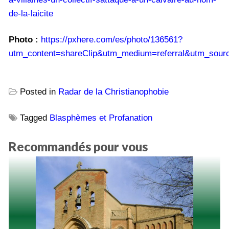
de-la-laicite
Photo :
https://pxhere.com/es/photo/136561?
utm_content=shareClip&utm_medium=referral&utm_sour
Posted in
Radar de la Christianophobie
Tagged
Blasphèmes et Profanation
Recommandés pour vous