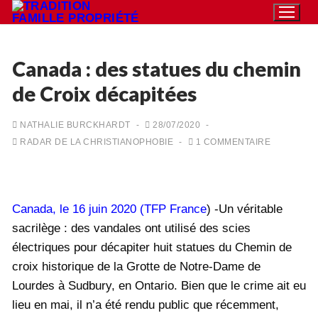
Aller
au
contenu
Canada : des statues du chemin
de Croix décapitées
Rechercher
:
NATHALIE BURCKHARDT
-
28/07/2020
-
RADAR DE LA CHRISTIANOPHOBIE
-
1 COMMENTAIRE
Accueil
Pétition
Qu’est-ce que la TFP
Canada, le 16 juin 2020 (
TFP France
) -Un véritable
sacrilège : des vandales ont utilisé des scies
Action
électriques pour décapiter huit statues du Chemin de
Blog
croix historique de la Grotte de Notre-Dame de
Lourdes à Sudbury, en Ontario. Bien que le crime ait eu
Médiathèque
lieu en mai, il n’a été rendu public que récemment,