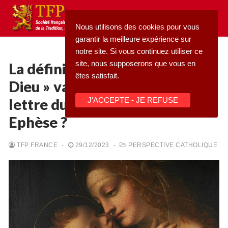
Aller
au
Nous utilisons des cookies pour vous
contenu
garantir la meilleure expérience sur
notre site. Si vous continuez utiliser ce
site, nous supposerons que vous en
La définition de « Mère de
êtes satisfait.
Dieu » va-t-elle au-delà de la
Rechercher
lettre du dogme proclamé à
J'ACCEPTE - JE REFUSE
:
Ephèse ?
Accueil
TFP FRANCE
-
29/12/2023
-
PERSPECTIVE CATHOLIQUE
Pétition
Qu’est-ce que la TFP
Blog
Action
Médiathèque