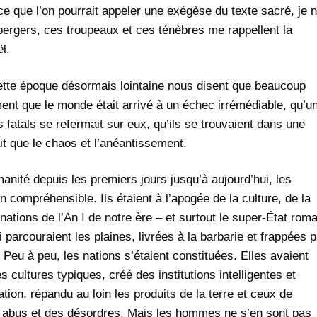
ce que l’on pourrait appeler une exégèse du texte sacré, je 
rgers, ces troupeaux et ces ténèbres me rappellent la
l.
tte époque désormais lointaine nous disent que beaucoup
ent que le monde était arrivé à un échec irrémédiable, qu’u
fatals se refermait sur eux, qu’ils se trouvaient dans une
it que le chaos et l’anéantissement.
anité depuis les premiers jours jusqu’à aujourd’hui, les
 compréhensible. Ils étaient à l’apogée de la culture, de la
ations de l’An I de notre ère – et surtout le super-État roma
ui parcouraient les plaines, livrées à la barbarie et frappées p
Peu à peu, les nations s’étaient constituées. Elles avaient
cultures typiques, créé des institutions intelligentes et
gation, répandu au loin les produits de la terre et ceux de
des abus et des désordres. Mais les hommes ne s’en sont pas