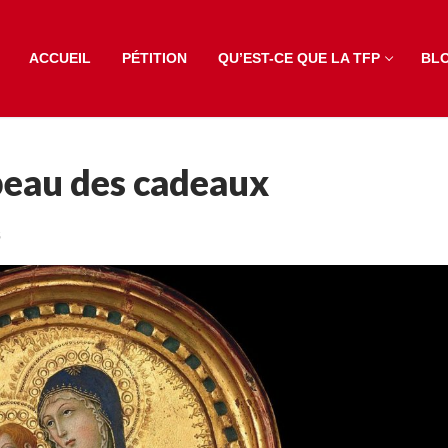
ACCUEIL
PÉTITION
QU’EST-CE QUE LA TFP
BL
 beau des cadeaux
S