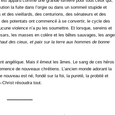
l et est apparu comme une grande lumière pour tous ceux qui,
tion la fuite dans l’orgie ou dans un sommeil stupide et
 et des vieillards, des centurions, des sénateurs et des
 des potentats ont commencé à se convertir, le cycle des
ucune violence n’a pu les soumettre. Et lorsque, sereins et
Césars, les masses en colère et les bêtes sauvages, les ange
 haut des cieux, et paix sur la terre aux hommes de bonne
ant angélique. Mais il émeut les âmes. Le sang de ces héros
a semence de nouveaux chrétiens. L’ancien monde adorant la
e nouveau est né, fondé sur la foi, la pureté, la probité et
-Christ résoudra tout.