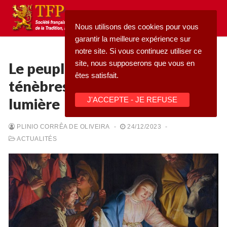
Aller
au
Nous utilisons des cookies pour vous
contenu
garantir la meilleure expérience sur
notre site. Si vous continuez utiliser ce
site, nous supposerons que vous en
Le peuple qui marchait dans les
êtes satisfait.
ténèbres a vu une grande
Rechercher
lumière
J'ACCEPTE - JE REFUSE
:
Accueil
PLINIO CORRÊA DE OLIVEIRA
-
24/12/2023
-
ACTUALITÉS
Pétition
Qu’est-ce que la TFP
Blog
Action
Médiathèque