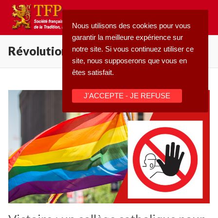
Aller
au
Nous utilisons des cookies pour vous
contenu
garantir la meilleure expérience sur
Révolution culturelle
notre site. Si vous continuez utiliser ce
site, nous supposerons que vous en
êtes satisfait.
Rechercher
J'ACCEPTE - JE REFUSE
:
Accueil
Pétition
Qu’est-ce que la TFP
Blog
Action
Médiathèque