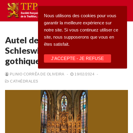
Aller
au
Nous utilisons des cookies pour vous
contenu
garantir la meilleure expérience sur
notre site. Si vous continuez utiliser ce
site, nous supposerons que vous en
Autel de la cathédrale de
êtes satisfait.
Schleswig : réminiscence
Rechercher
gothique
J'ACCEPTE - JE REFUSE
:
Accueil
PLINIO CORRÊA DE OLIVEIRA
-
19/02/2024
-
CATHÉDRALES
Pétition
Qu’est-ce que la TFP
Blog
Action
Médiathèque