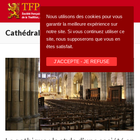
Aller
au
Nous utilisons des cookies pour vous
contenu
garantir la meilleure expérience sur
Cathédrales
notre site. Si vous continuez utiliser ce
site, nous supposerons que vous en
êtes satisfait.
Rechercher
J'ACCEPTE - JE REFUSE
:
Accueil
Pétition
Qu’est-ce que la TFP
Blog
Action
Médiathèque