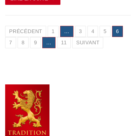
Pagination
PRÉCÉDENT
1
…
3
4
5
6
des
7
8
9
…
11
SUIVANT
publications