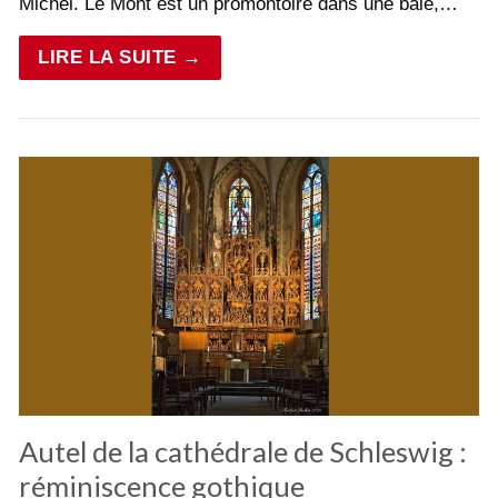
Michel. Le Mont est un promontoire dans une baie,…
LIRE LA SUITE →
Autel de la cathédrale de Schleswig :
réminiscence gothique