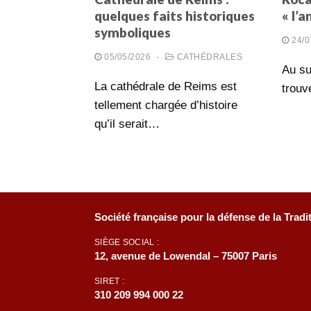
quelques faits historiques
« l’
symboliques
24/0
05/05/2026
-
CATHÉDRALES
Au su
La cathédrale de Reims est
trouv
tellement chargée d’histoire
qu’il serait…
Société française pour la défense de la Tradi
SIÈGE SOCIAL :
12, avenue de Lowendal – 75007 Paris
SIRET :
310 209 994 000 22