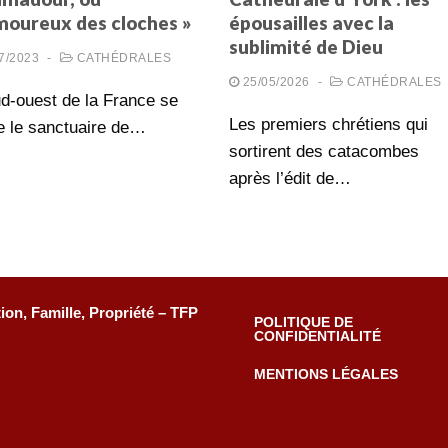
amoureux des cloches »
épousailles avec la
sublimité de Dieu
7/2023
-
CATHÉDRALES
25/05/2026
-
CATHÉDRALES
d-ouest de la France se
Les premiers chrétiens qui
e le sanctuaire de…
sortirent des catacombes
après l’édit de…
tion, Famille, Propriété – TFP
POLITIQUE DE
CONFIDENTIALITÉ
MENTIONS LÉGALES