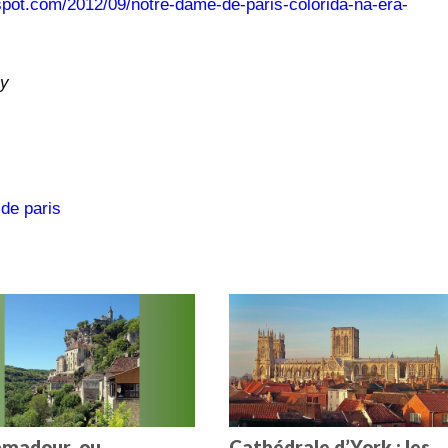
spot.com/2012/09/notre-dame-de-paris-colorida-na-era-
ay
de paris
madour, ou
Cathédrale d’York : les