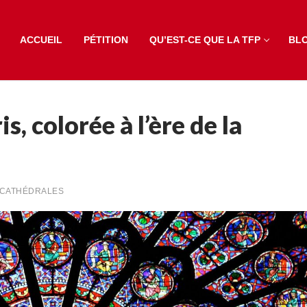
ACCUEIL
PÉTITION
QU’EST-CE QUE LA TFP
BL
, colorée à l’ère de la
CATHÉDRALES