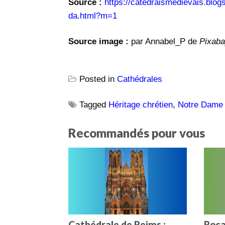
Source :
https://catedraismedievais.blog
da.html?m=1
Source image :
par Annabel_P de
Pixab
Posted in
Cathédrales
Tagged
Héritage chrétien
,
Notre Dame 
Recommandés pour vous
Cathédrale de Reims :
Roca