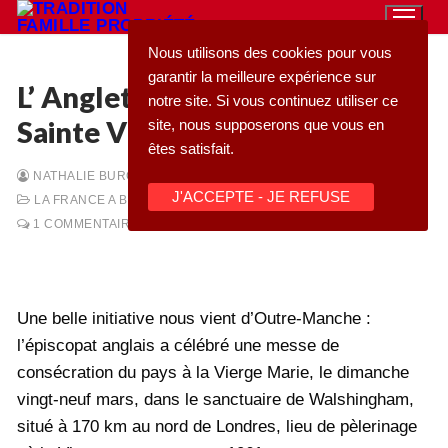
Aller
au
Nous utilisons des cookies pour vous
contenu
garantir la meilleure expérience sur
L’ Angleterre consacrée à la
notre site. Si vous continuez utiliser ce
Sainte Vierge Marie
site, nous supposerons que vous en
Rechercher
êtes satisfait.
:
NATHALIE BURCKHARDT
-
11/04/2020
-
J'ACCEPTE - JE REFUSE
LA FRANCE A BESOIN DE LA SAINTE VIERGE
-
Accueil
1 COMMENTAIRE
Pétition
Qu’est-ce que la TFP
Une belle initiative nous vient d’Outre-Manche :
Action
l’épiscopat anglais a célébré une messe de
consécration du pays à la Vierge Marie, le dimanche
Blog
vingt-neuf mars, dans le sanctuaire de Walshingham,
Médiathèque
situé à 170 km au nord de Londres, lieu de pèlerinage