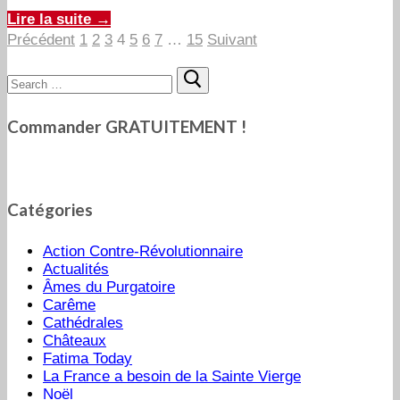
Lire la suite →
Pagination
Précédent
1
2
3
4
5
6
7
…
15
Suivant
des
Rechercher
publications
:
Commander GRATUITEMENT !
Catégories
Action Contre-Révolutionnaire
Actualités
Âmes du Purgatoire
Carême
Cathédrales
Châteaux
Fatima Today
La France a besoin de la Sainte Vierge
Noël