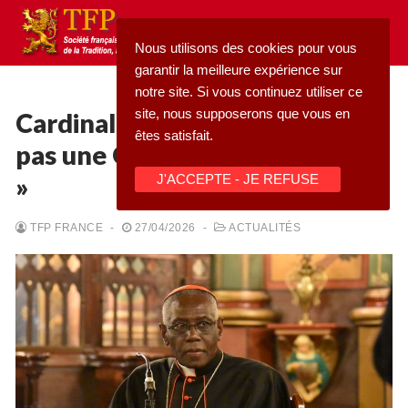
Aller
au
Nous utilisons des cookies pour vous
contenu
garantir la meilleure expérience sur
notre site. Si vous continuez utiliser ce
site, nous supposerons que vous en
Cardinal Sarah : « L’Église n’est
êtes satisfait.
pas une ONG, mais un mystère
Rechercher
»
J'ACCEPTE - JE REFUSE
:
Accueil
TFP FRANCE
-
27/04/2026
-
ACTUALITÉS
Pétition
Qu’est-ce que la TFP
Blog
Action
Médiathèque