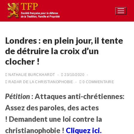
Aller
au
contenu
Londres : en plein jour, il tente
de détruire la croix d’un
Rechercher
clocher !
:
Accueil
NATHALIE BURCKHARDT
-
23/10/2020
-
RADAR DE LA CHRISTIANOPHOBIE
-
0 COMMENTAIRE
Pétition
Pétition
: Attaques anti-chrétiennes:
Qu’est-ce que la TFP
Assez des paroles, des actes
Action
!
Demandent une loi contre la
Blog
christianophobie !
Cliquez ici.