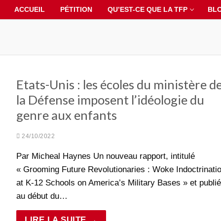
ACCUEIL
PÉTITION
QU’EST-CE QUE LA TFP
BL
Etats-Unis : les écoles du ministère d
la Défense imposent l’idéologie du
genre aux enfants
24/10/2022
Par Micheal Haynes Un nouveau rapport, intitulé
« Grooming Future Revolutionaries : Woke Indoctrinati
at K-12 Schools on America’s Military Bases » et publié
au début du…
LIRE LA SUITE →