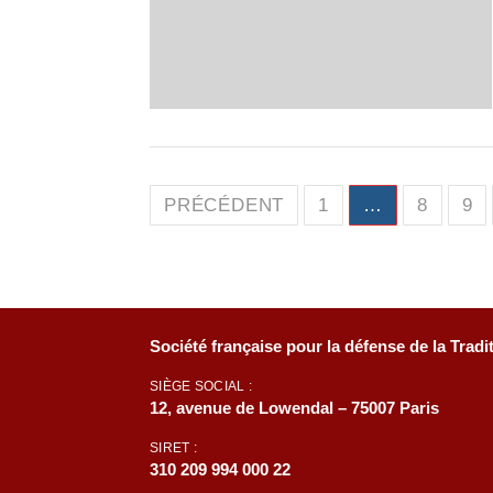
Pagination
PRÉCÉDENT
1
…
8
9
des
publications
Société française pour la défense de la Tradi
SIÈGE SOCIAL :
12, avenue de Lowendal – 75007 Paris
SIRET :
310 209 994 000 22