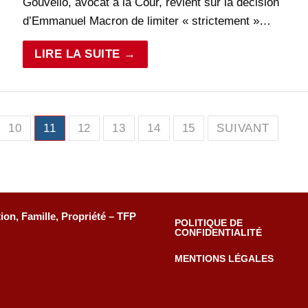
Gouvello, avocat à la Cour, revient sur la décision
d’Emmanuel Macron de limiter « strictement »…
LIRE LA SUITE →
10
11
12
13
14
15
SUIVANT
tion, Famille, Propriété – TFP
POLITIQUE DE
CONFIDENTIALITÉ
MENTIONS LÉGALES