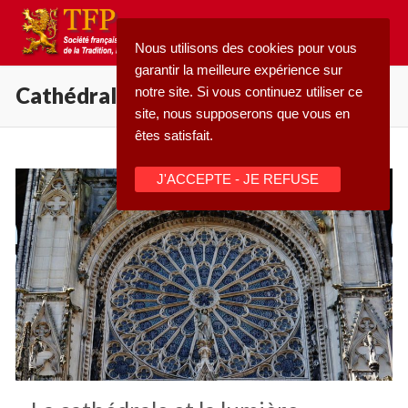
Aller
au
Nous utilisons des cookies pour vous
contenu
garantir la meilleure expérience sur
Cathédrales
notre site. Si vous continuez utiliser ce
site, nous supposerons que vous en
êtes satisfait.
Rechercher
J'ACCEPTE - JE REFUSE
:
Accueil
Pétition
Qu’est-ce que la TFP
Blog
Action
Médiathèque