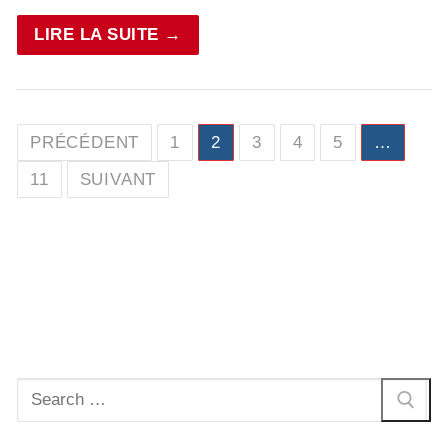
LIRE LA SUITE →
Pagination
PRÉCÉDENT
1
2
3
4
5
…
des
11
SUIVANT
publications
Rechercher
: