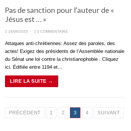
Pas de sanction pour l’auteur de «
Jésus est … »
16/09/2020
-
0 COMMENTAIRE
Attaques anti-chrétiennes: Assez des paroles, des
actes! Exigez des présidents de l’Assemblée nationale
du Sénat une loi contre la christianophobie . Cliquez
ici. Édifiée entre 1194 et…
LIRE LA SUITE →
Pagination
PRÉCÉDENT
1
2
3
4
SUIVANT
des