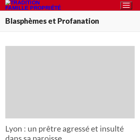
Aller
au
Blasphèmes et Profanation
contenu
Rechercher
:
Accueil
Pétition
Qu’est-ce que la TFP
Action
Blog
Lyon : un prêtre agressé et insulté
Médiathèque
dans sa paroisse