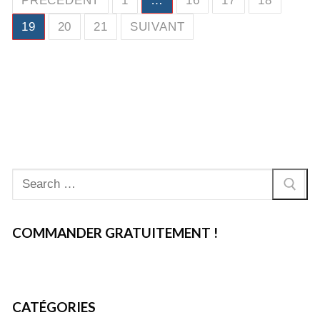
PRÉCÉDENT
1
…
16
17
18
des
19
20
21
SUIVANT
publications
Rechercher
:
COMMANDER GRATUITEMENT !
CATÉGORIES