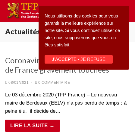
Aller
au
Nous utilisons des cookies pour vous
contenu
garantir la meilleure expérience sur
Actualités
notre site. Si vous continuez utiliser ce
site, nous supposerons que vous en
êtes satisfait.
Rechercher
Coronavirus : les finances de l’Église
J'ACCEPTE - JE REFUSE
:
de France gravement touchées
Accueil
08/01/2021
-
0 COMMENTAIRE
Pétition
Le 03 décembre 2020 (TFP France) – Le nouveau
Qu’est-ce que la TFP
maire de Bordeaux (EELV) n’a pas perdu de temps : à
Blog
Action
peine élu, il décide de…
Médiathèque
LIRE LA SUITE →