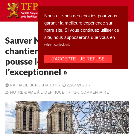
Aller
au
Nous utilisons des cookies pour vous
contenu
garantir la meilleure expérience sur
notre site. Si vous continuez utiliser ce
site, nous supposerons que vous en
Sauver Notre-Dame : « Un
êtes satisfait.
chantier hors du commun
Rechercher
pousse les bâtisseurs vers
J'ACCEPTE - JE REFUSE
:
l’exceptionnel »
Accueil
NATHALIE BURCKHARDT
-
22/04/2020
-
Pétition
NOTRE-DAME À L'IDENTIQUE !
-
0 COMMENTAIRE
Qu’est-ce que la TFP
Action
Blog