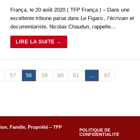
França, le 20 août 2020 ( TFP França ) – Dans une
excellente tribune parue dans Le Figaro , l’écrivain et
documentariste, Nicolas Chaudun, rappelle…
LIRE LA SUITE →
6
57
58
59
60
61
…
67
tion, Famille, Propriété – TFP
POLITIQUE DE
CONFIDENTIALITÉ