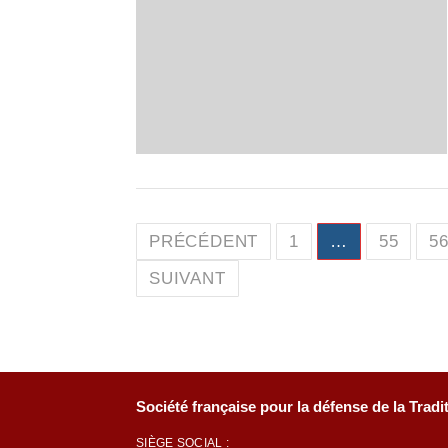
Pagination
PRÉCÉDENT
1
…
55
5
des
SUIVANT
publications
Société française pour la défense de la Tradi
SIÈGE SOCIAL :