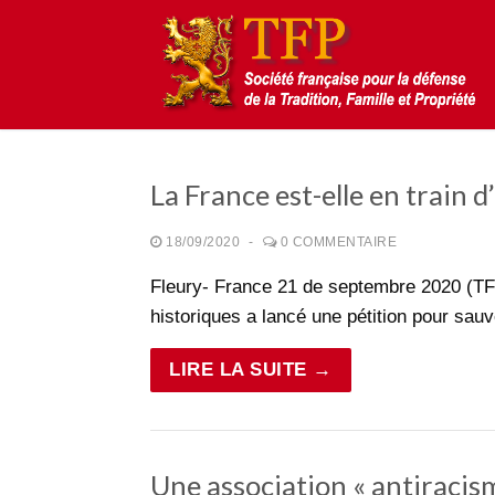
Aller
au
contenu
La France est-elle en train d
Rechercher
18/09/2020
-
0 COMMENTAIRE
:
Fleury- France 21 de septembre 2020 (T
historiques a lancé une pétition pour sa
Accueil
Pétition
LIRE LA SUITE →
Qu’est-ce que la TFP
Blog
Action
Une association « antiracism
Médiathèque